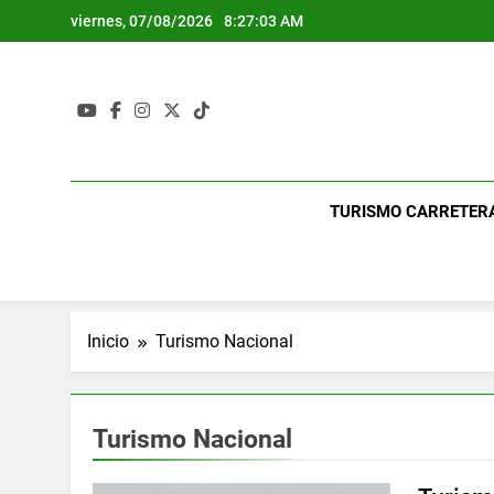
Saltar
viernes, 07/08/2026
8:27:04 AM
al
contenido
TURISMO CARRETER
Inicio
Turismo Nacional
Turismo Nacional