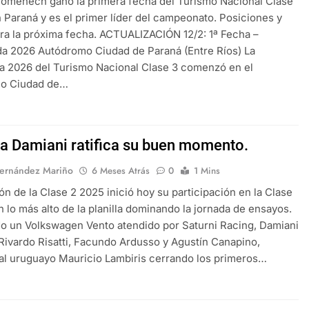
omenech ganó la primera fecha del Turismo Nacional Clase
 Paraná y es el primer líder del campeonato. Posiciones y
ara la próxima fecha. ACTUALIZACIÓN 12/2: 1ª Fecha –
a 2026 Autódromo Ciudad de Paraná (Entre Ríos) La
a 2026 del Turismo Nacional Clase 3 comenzó en el
o Ciudad de…
ta Damiani ratifica su buen momento.
Fernández Mariño
6 Meses Atrás
0
1 Mins
n de la Clase 2 2025 inició hoy su participación en la Clase
en lo más alto de la planilla dominando la jornada de ensayos.
 un Volkswagen Vento atendido por Saturni Racing, Damiani
Rivardo Risatti, Facundo Ardusso y Agustín Canapino,
al uruguayo Mauricio Lambiris cerrando los primeros…