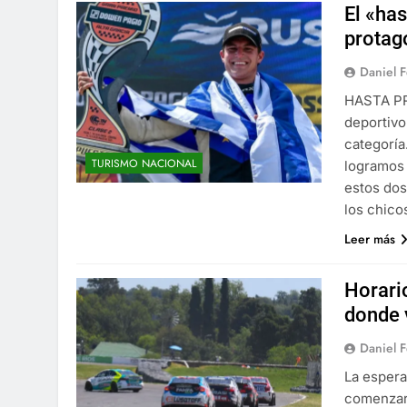
El «ha
protag
Daniel 
HASTA PR
deportivo
categoría
TURISMO NACIONAL
logramos 
estos dos
los chic
Leer más
Horari
donde 
Daniel 
La espera
comenzará