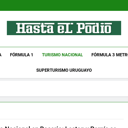
Hasta El Podio
Tu Lugar De Automovilismo!
A
FÓRMULA 1
TURISMO NACIONAL
FÓRMULA 3 METR
SUPERTURISMO URUGUAYO