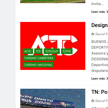
Invita…
Leer más
Design
Daniel 
BUENOS A
DEPORTIV
ACTC
TCP
TCPICKUP
TCPPK
Asesora y
TURISMO CARRETERA
DESIGNAC
Deportivo
TURISMO NACIONAL
disputars
Leer más
TN: Po
Daniel 