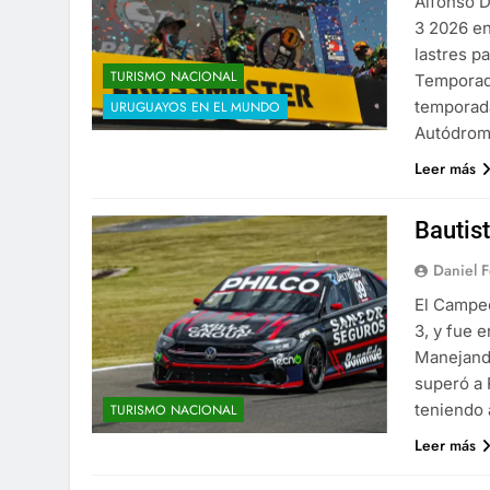
Alfonso D
3 2026 en
lastres p
TURISMO NACIONAL
Temporad
temporad
URUGUAYOS EN EL MUNDO
Autódrom
Leer más
Bautis
Daniel 
El Campeó
3, y fue 
Manejando
superó a 
teniendo 
TURISMO NACIONAL
Leer más