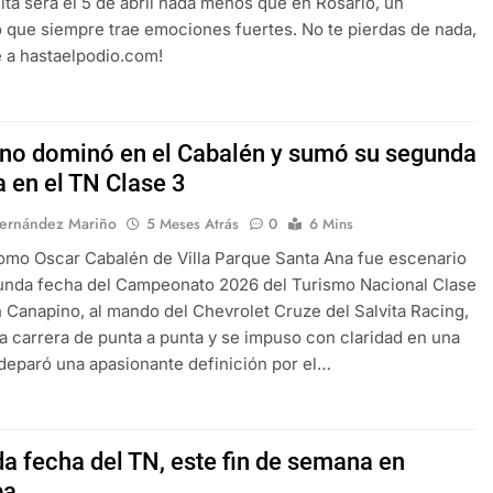
ita será el 5 de abril nada menos que en Rosario, un
 que siempre trae emociones fuertes. No te pierdas de nada,
e a hastaelpodio.com!
no dominó en el Cabalén y sumó su segunda
a en el TN Clase 3
Fernández Mariño
5 Meses Atrás
0
6 Mins
omo Oscar Cabalén de Villa Parque Santa Ana fue escenario
unda fecha del Campeonato 2026 del Turismo Nacional Clase
n Canapino, al mando del Chevrolet Cruze del Salvita Racing,
la carrera de punta a punta y se impuso con claridad en una
 deparó una apasionante definición por el…
a fecha del TN, este fin de semana en
a.