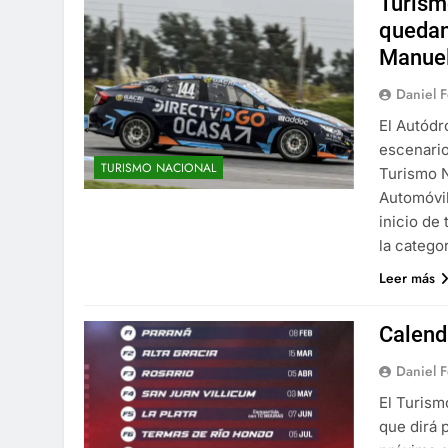
Turism
quedan
Manuel
Daniel 
El Autódr
escenario
TURISMO NACIONAL
Turismo N
Automóvil
inicio de
la catego
Leer más
Calend
Daniel 
El Turism
que dirá 