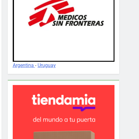
Argentina
-
Uruguay