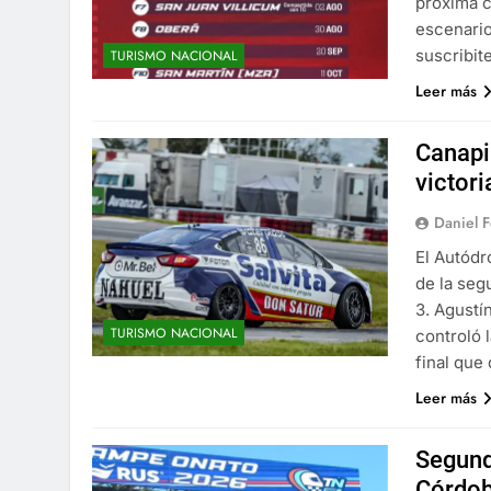
próxima c
escenario
suscribit
TURISMO NACIONAL
Leer más
Canapi
victori
Daniel 
El Autódr
de la seg
3. Agustí
TURISMO NACIONAL
controló 
final que
Leer más
Segund
Córdob