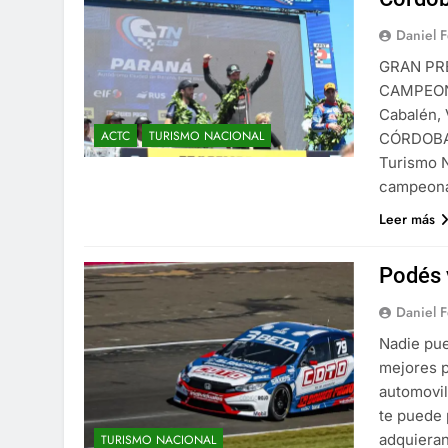
Daniel 
GRAN PR
CAMPEON
Cabalén, 
ACTC
TURISMO NACIONAL
CÓRDOBA
Turismo N
campeona
Leer más
Podés v
Daniel 
Nadie pue
mejores p
automovil
te puede 
adquieran
TURISMO NACIONAL