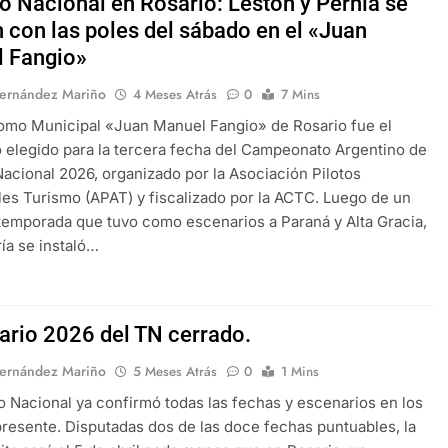
o Nacional en Rosario: Leston y Pernía se
 con las poles del sábado en el «Juan
 Fangio»
Fernández Mariño
4 Meses Atrás
0
7 Mins
omo Municipal «Juan Manuel Fangio» de Rosario fue el
 elegido para la tercera fecha del Campeonato Argentino de
acional 2026, organizado por la Asociación Pilotos
es Turismo (APAT) y fiscalizado por la ACTC. Luego de un
 temporada que tuvo como escenarios a Paraná y Alta Gracia,
ría se instaló…
ario 2026 del TN cerrado.
Fernández Mariño
5 Meses Atrás
0
1 Mins
o Nacional ya confirmó todas las fechas y escenarios en los
presente. Disputadas dos de las doce fechas puntuables, la