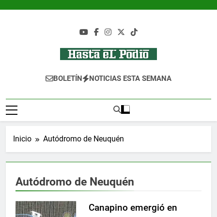
Saltar
al
contenido
Hasta El Podio
Tu Lugar De Automovilismo!
BOLETÍN
NOTICIAS ESTA SEMANA
Inicio
Autódromo de Neuquén
Autódromo de Neuquén
Canapino emergió en