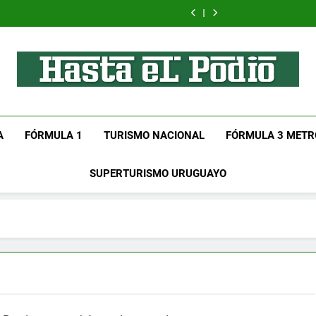
Sensible
Test
title
insurance
insurance
title
insurance
Medical
post
Preparations
Preparations
Preparations
insurance
title
Preparations
Hasta El Podio
Tu Lugar De Automovilismo!
A
FÓRMULA 1
TURISMO NACIONAL
FÓRMULA 3 METR
SUPERTURISMO URUGUAYO