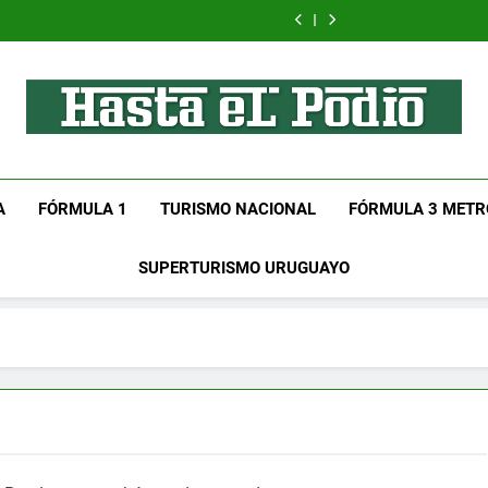
Sensible
Test
title
insurance
insurance
title
insurance
Medical
post
Preparations
Preparations
Preparations
insurance
title
Preparations
Hasta El Podio
Tu Lugar De Automovilismo!
A
FÓRMULA 1
TURISMO NACIONAL
FÓRMULA 3 METR
SUPERTURISMO URUGUAYO