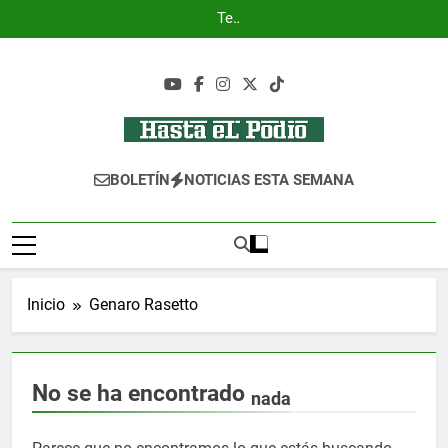
Saltar
Test
al
post
title
contenido
Hasta El Podio
Tu Lugar De Automovilismo!
BOLETÍN
NOTICIAS ESTA SEMANA
Inicio
Genaro Rasetto
No se ha encontrado
nada